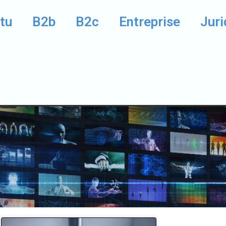
tu
B2b
B2c
Entreprise
Juri